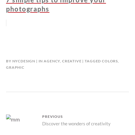
photographs
BY
NYCDESIGN
IN
AGENCY
,
CREATIVE
TAGGED
COLORS
,
GRAPHIC
Post
PREVIOUS
Previous
Discover the wonders of creativity
navigation
post: