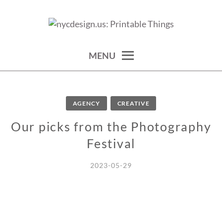
Skip
to
calendars, cards, wallpapers & more.
NYCDESIGN.US: PRINTABLE
content
THINGS
MENU
AGENCY
CREATIVE
Our picks from the Photography
Festival
2023-05-29